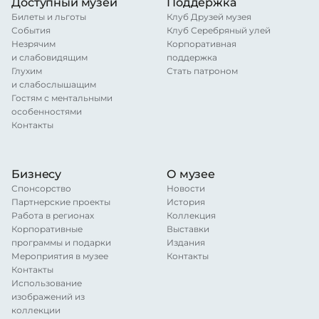
Доступный музей
Поддержка
Билеты и льготы
Клуб Друзей музея
События
Клуб Серебряный улей
Незрячим
Корпоративная
и слабовидящим
поддержка
Глухим
Стать патроном
и слабослышащим
Гостям с ментальными
особенностями
Контакты
Бизнесу
О музее
Спонсорство
Новости
Партнерские проекты
История
Работа в регионах
Коллекция
Корпоративные
Выставки
программы и подарки
Издания
Мероприятия в музее
Контакты
Контакты
Использование
изображений из
коллекции