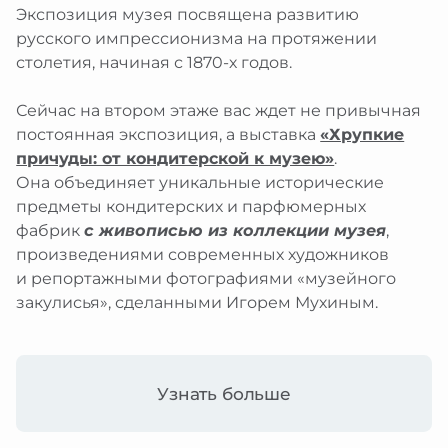
еребряный улей
Экспозиция музея посвящена развитию
рство
браться
атронов
русского импрессионизма на протяжении
рские проекты
ты
я
ативная поддержка
столетия, начиная с 1870-х годов.
 в регионах
им и слабовидящим
ция
ативные программы и подарки
 и слабослышащим
я
Сейчас на втором этаже вас ждет не привычная
иятия в музее
 с ментальными особенностями
и
постоянная экспозиция, а выставка
«Хрупкие
зование изображений из коллекции
ты
причуды: от кондитерской к музею»
.
ты
браться
Она объединяет уникальные исторические
предметы кондитерских и парфюмерных
фабрик
с живописью из коллекции музея
,
произведениями современных художников
и репортажными фотографиями «музейного
закулисья», сделанными Игорем Мухиным.
Узнать больше