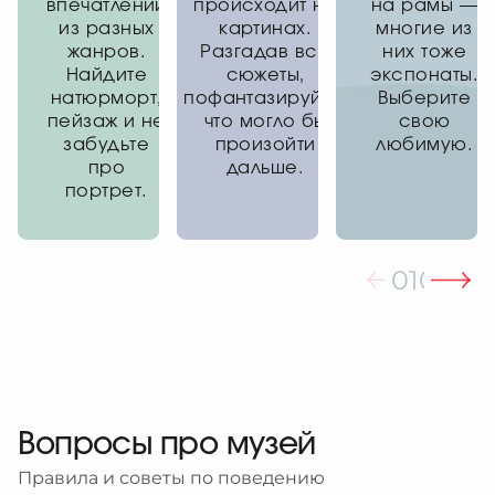
впечатлений
происходит на
на рамы —
из разных
картинах.
многие из
жанров.
Разгадав все
них тоже
Найдите
сюжеты,
экспонаты.
натюрморт,
пофантазируйте,
Выберите
пейзаж и не
что могло бы
свою
забудьте
произойти
любимую.
про
дальше.
портрет.
01
02
03
Вопросы про музей
Правила и советы по поведению