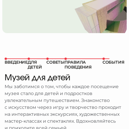
лей
ты
держка
идящим
граммы и подарки
ышащим
ее
ми особенностями
бражений из коллекции
ВВЕДЕНИЕ
ДЛЯ
СОВЕТЫ
ПРАВИЛА
СОБЫТИЯ
ДЕТЕЙ
ПОВЕДЕНИЯ
Музей для детей
Мы заботимся о том, чтобы каждое посещение
музея стало для детей и подростков
увлекательным путешествием. Знакомство
с искусством через игру и творчество проходит
на интерактивных экскурсиях, художественных
мастер-классах и спектаклях. Вдохновляйтесь
и приходите всей семьей.