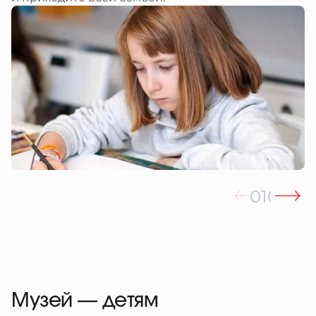
01
02
03
Музей — детям