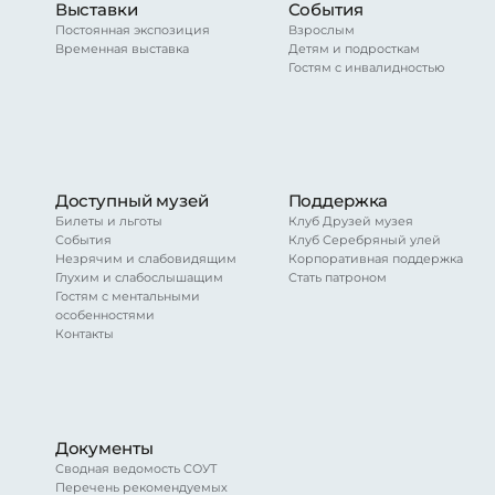
Выставки
События
Постоянная экспозиция
Взрослым
Временная выставка
Детям и подросткам
Гостям с инвалидностью
Доступный музей
Поддержка
Билеты и льготы
Клуб Друзей музея
События
Клуб Серебряный улей
Незрячим и слабовидящим
Корпоративная поддержка
Глухим и слабослышащим
Стать патроном
Гостям с ментальными
особенностями
Контакты
Документы
Сводная ведомость СОУТ
Перечень рекомендуемых