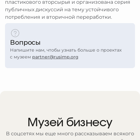
еребряный улей
пластикового вторсырья и организована серия
рство
браться
атронов
публичных дискуссий на тему устойчивого
рские проекты
ты
я
ативная поддержка
потребления и вторичной переработки.
 в регионах
им и слабовидящим
ция
ативные программы и подарки
 и слабослышащим
я
иятия в музее
 с ментальными особенностями
и
Вопросы
зование изображений из коллекции
ты
Напишите нам, чтобы узнать больше о проектах
ты
браться
c музеем
partner@rusimp.org
Музей бизнесу
В соцсетях мы еще много рассказываем всякого