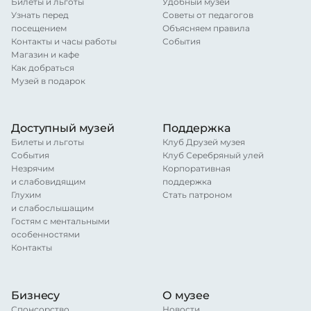
Билеты и льготы
Удобный музей
Узнать перед
Советы от педагогов
посещением
Объясняем правила
Контакты и часы работы
События
Магазин и кафе
Как добраться
Музей в подарок
Доступный музей
Поддержка
Билеты и льготы
Клуб Друзей музея
События
Клуб Серебряный улей
Незрячим
Корпоративная
и слабовидящим
поддержка
Глухим
Стать патроном
и слабослышащим
Гостям с ментальными
особенностями
Контакты
Бизнесу
О музее
Спонсорство
Новости