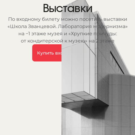
Выставки
По входному билету можно посетить выставки
«Школа Званцевой. Лаборатория модернизма»
на −1 этаже музея и «Хрупкие причуды:
от кондитерской к музею» на 2 этаже
Купить входной билет