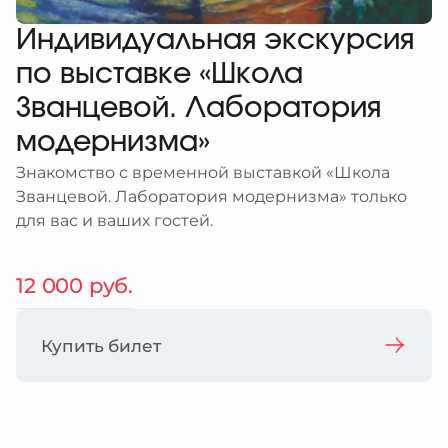
еребряный улей
рство
браться
атронов
Индивидуальная экскурсия
рские проекты
ты
я
ативная поддержка
 в регионах
им и слабовидящим
по выставке «Школа
ция
ативные программы и подарки
 и слабослышащим
я
Званцевой. Лаборатория
иятия в музее
 с ментальными особенностями
и
модернизма»
зование изображений из коллекции
ты
ты
Знакомство с временной выставкой «Школа
браться
Званцевой. Лаборатория модернизма» только
для вас и ваших гостей.
12 000 руб.
Купить билет