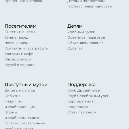
Временная выставка
Детям и подросткам
Гостям с инвалидностью
Посетителям
Детям
Билеты и льготы
Удобный музей
Узнать перед
Советы от педагогов
посещением
Объясняем правила
Контакты и часы работы
События
Магазин и кафе
Как добраться
Музей в подарок
Доступный музей
Поддержка
Билеты и льготы
Клуб Друзей музея
События
Клуб Серебряный улей
Незрячим
Корпоративная
и слабовидящим
поддержка
Глухим
Стать патроном
и слабослышащим
Гостям с ментальными
особенностями