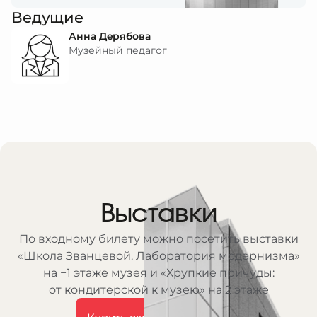
Ведущие
Анна Дерябова
Музейный педагог
Выставки
По входному билету можно посетить выставки
«Школа Званцевой. Лаборатория модернизма»
на −1 этаже музея и «Хрупкие причуды:
от кондитерской к музею» на 2 этаже