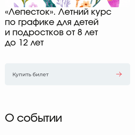
еребряный улей
рство
браться
атронов
«Лепесток». Летний курс
рские проекты
ты
я
ативная поддержка
 в регионах
им и слабовидящим
по графике для детей
ция
ативные программы и подарки
 и слабослышащим
я
и подростков от 8 лет
иятия в музее
 с ментальными особенностями
и
до 12 лет
зование изображений из коллекции
ты
ты
браться
Купить билет
О событии