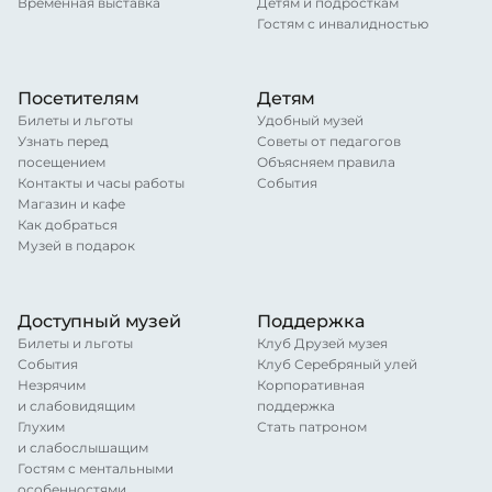
Временная выставка
Детям и подросткам
Гостям с инвалидностью
Посетителям
Детям
Билеты и льготы
Удобный музей
Узнать перед
Советы от педагогов
посещением
Объясняем правила
Контакты и часы работы
События
Магазин и кафе
Как добраться
Музей в подарок
Доступный музей
Поддержка
Билеты и льготы
Клуб Друзей музея
События
Клуб Серебряный улей
Незрячим
Корпоративная
и слабовидящим
поддержка
Глухим
Стать патроном
и слабослышащим
Гостям с ментальными
особенностями