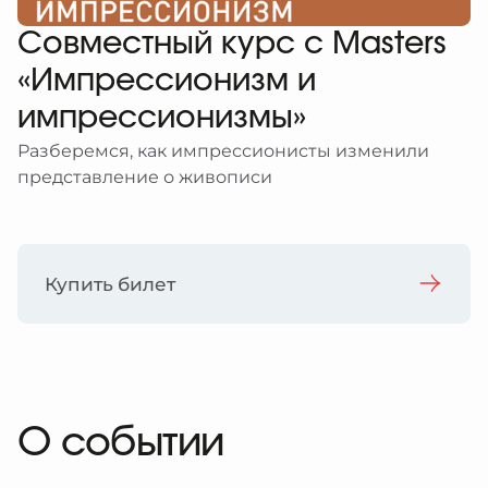
еребряный улей
рство
браться
атронов
Совместный курс c Masters
рские проекты
ты
я
ативная поддержка
 в регионах
им и слабовидящим
«Импрессионизм и
ция
ативные программы и подарки
 и слабослышащим
я
импрессионизмы»
иятия в музее
 с ментальными особенностями
и
Разберемся, как импрессионисты изменили
зование изображений из коллекции
ты
представление о живописи
ты
браться
Купить билет
О событии