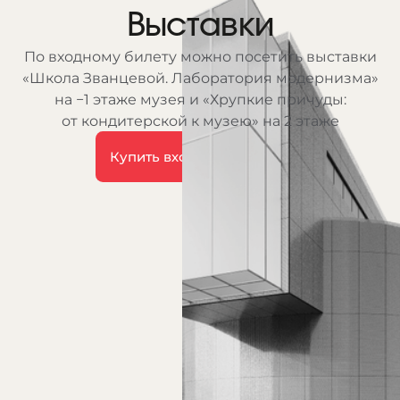
Выставки
По входному билету можно посетить выставки
«Школа Званцевой. Лаборатория модернизма»
на −1 этаже музея и «Хрупкие причуды:
от кондитерской к музею» на 2 этаже
Купить входной билет