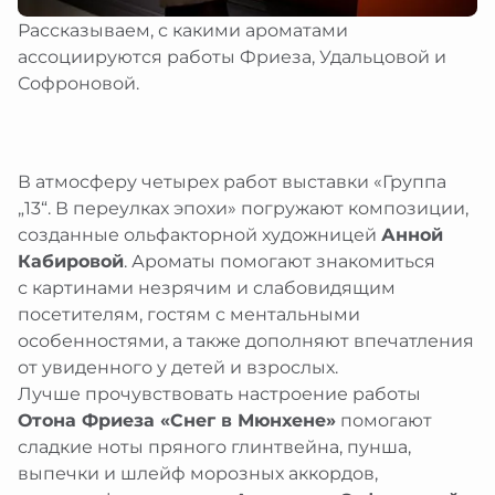
еребряный улей
рство
браться
Рассказываем, с какими ароматами
атронов
рские проекты
ты
ассоциируются работы Фриеза, Удальцовой и
я
ативная поддержка
 в регионах
им и слабовидящим
Софроновой.
ция
ативные программы и подарки
 и слабослышащим
я
иятия в музее
 с ментальными особенностями
и
зование изображений из коллекции
ты
ты
В атмосферу четырех работ выставки «Группа
браться
„13“. В переулках эпохи» погружают композиции,
созданные ольфакторной художницей
Анной
Кабировой
. Ароматы помогают знакомиться
с картинами незрячим и слабовидящим
посетителям, гостям с ментальными
особенностями, а также дополняют впечатления
от увиденного у детей и взрослых.
Лучше прочувствовать настроение работы
Отона Фриеза «Снег в Мюнхене»
помогают
сладкие ноты пряного глинтвейна, пунша,
выпечки и шлейф морозных аккордов,