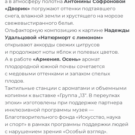
а в атмосферу полотна
Антонины Софроновой
«Дворик»
погружают оттенки подтаявшего
снега, влажной земли и хрустящего на морозе
свежевыстиранного белья.
Ольфакторную композицию к картине
Надежды
Удальцовой «Натюрморт с лимоном»
открывают аккорды свежих цитрусов
и продолжают ноты яблок и полевых цветов.
А в работе
«Армения. Осень»
аромат
плодородной южной почвы сочетается
с медовыми оттенками и запахом спелых
плодов.
Тактильные станции с ароматами и объемными
копиями к выставке «Группа „13“. В переулках
эпохи» изготовлены при поддержке партнера
инклюзивной программы музея —
Благотворительного фонда «Искусство, наука
и спорт» в рамках программы поддержки людей
с нарушением зрения «Особый взгляд».