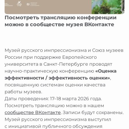
еребряный улей
рство
браться
атронов
рские проекты
ты
я
ативная поддержка
Посмотреть трансляцию конференции
 в регионах
им и слабовидящим
ция
можно в сообществе музея ВКонтакте
ативные программы и подарки
 и слабослышащим
я
иятия в музее
 с ментальными особенностями
и
зование изображений из коллекции
ты
ты
Музей русского импрессионизма и Союз музеев
браться
России при поддержке Европейского
университета в Санкт-Петербурге проводят
научно-практическую конференцию
«Оценка
эффективности / эффективность оценки»
,
посвященную системам оценки качества
работы музеев.
Даты проведения: 17–18 марта 2026 года.
Посмотреть трансляцию можно в нашем
сообществе ВКонтакте
. Записи будут сохранены.
Музей русского импрессионизма выступил
с инициативой публичного обсуждения