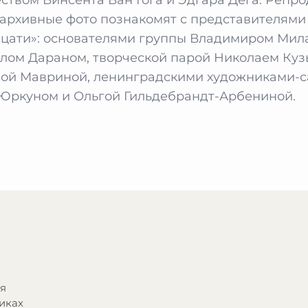
 архивные фото познакомят с представителями
цати»: основателями группы Владимиром Ми
лом Дараном, творческой парой Николаем Ку
ной Мавриной, ленинградскими художниками-
ркуном и Ольгой Гильдебрандт-Арбениной.
ся
иках