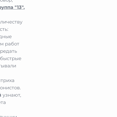
руппа "13".
оличеству
сть:
юдные
м работ
ередать
 быстрые
тывали
штриха
онистов.
й
узнают,
ета
одукции