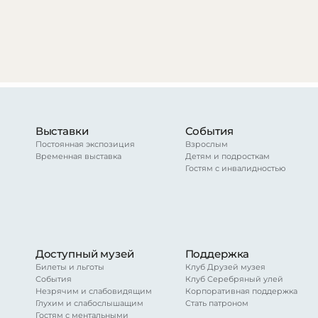
Выставки
События
Постоянная экспозиция
Взрослым
Временная выставка
Детям и подросткам
Гостям с инвалидностью
Доступный музей
Поддержка
Билеты и льготы
Клуб Друзей музея
События
Клуб Серебряный улей
Незрячим и слабовидящим
Корпоративная поддержка
Глухим и слабослышащим
Стать патроном
Гостям с ментальными