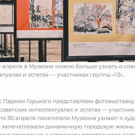
30 апреля в Музеоне можно больше узнать о сов
туалах и эстетах — участниках группы «13».
с Парком Горького представляем фотовыставку
советских интеллектуалах и эстетах — участни
1 по 30 апреля посетители Музеона узнают о ху
 запечатлевали динамичную городскую жизнь 1
ект продолжит в городском пространстве разг