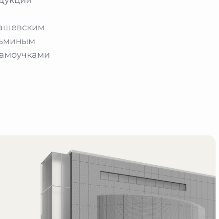
лашевским
зьминым
самоучками