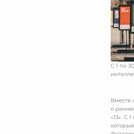
С 1 по 
интеллек
Вместе 
о ранне
«13». С 
которые
Фотопро