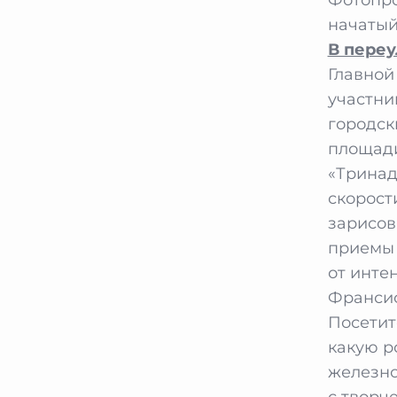
начатый
В переу
Главной
участни
городск
площади
«Тринад
скорост
зарисов
приемы 
от инте
Франсис
Посети
какую р
железно
с творч