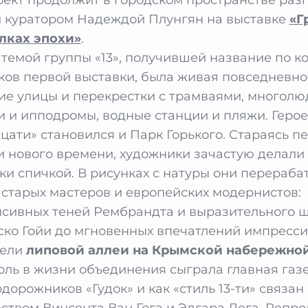
 куратором Надеждой Плунгян на выставке
«Г
лках эпохи»
.
 темой группы «13», получившей название по к
ков первой выставки, была живая повседневно
ие улицы и перекрестки с трамваями, многол
 и ипподромы, водные станции и пляжи. Герое
цати» становился и Парк Горького. Стараясь п
и нового времени, художники зачастую делали
ки спичкой. В рисунках с натуры они перераба
старых мастеров и европейских модернистов:
нсивных теней Рембрандта и выразительного 
ко Гойи до мгновенных впечатлений импресси
тели
липовой аллеи на Крымской набережно
оль в жизни объединения сыграла главная газ
дорожников «Гудок» и как «стиль 13-ти» связан
еством Винсента Ван Гога и Эдгара Дега. Репр