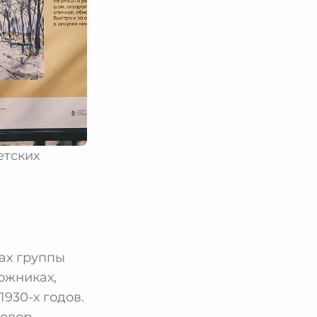
етских
ках группы
дожниках,
930-х годов.
овор,