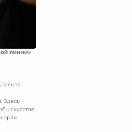
ной линии»
Красная
. Здесь
об искусстве
омерам