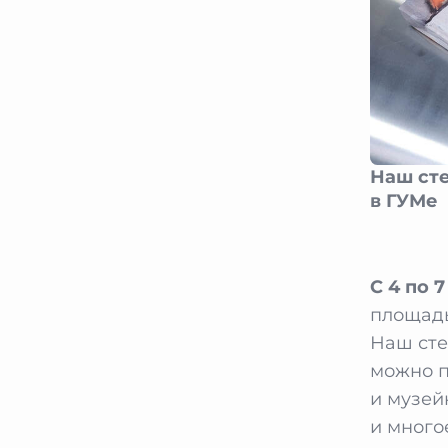
Наш сте
в ГУМе
С 4 по 
площадь
Наш сте
можно п
и музей
и много