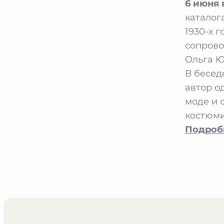
6 июня в
каталог
1930-х 
сопрово
Ольга Ю
В бесед
автор о
моде и 
костюми
Подроб