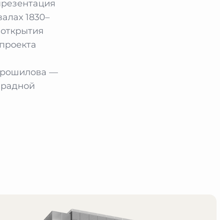
презентация
алах 1830–
 открытия
проекта
Хорошилова —
арадной