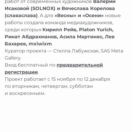
работ от современных художников
Валерии
Исаковой (SOLNOX) и Вячеслава Корелова
(славаслава)
. А для
«Весны» и «Осени»
новые
работы создала команда медиахудожников,
среди которых
Кирилл Рейв, Platon Yurich,
Ринат Абдрахманов, Асила Мартинес, Лев
Бахарев, mxiwixm
.
Куратор проекта — Стелла Лабужская, SAS Meta
Gallery.
Вход бесплатный по
предварительной
регистрации
.
Проект работает с 15 ноября по 12 декабря
по вторникам, четвергам, субботам
и воскресеньям.