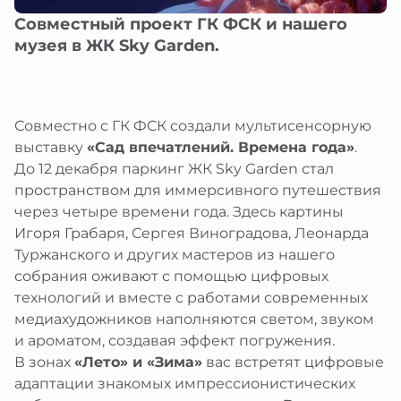
еребряный улей
рство
браться
Совместный проект ГК ФСК и нашего
атронов
рские проекты
ты
музея в ЖК Sky Garden.
я
ативная поддержка
 в регионах
им и слабовидящим
ция
ативные программы и подарки
 и слабослышащим
я
иятия в музее
 с ментальными особенностями
и
зование изображений из коллекции
Совместно с ГК ФСК создали мультисенсорную
ты
ты
выставку
«Сад впечатлений. Времена года»
.
браться
До 12 декабря паркинг ЖК Sky Garden стал
пространством для иммерсивного путешествия
через четыре времени года. Здесь картины
Игоря Грабаря, Сергея Виноградова, Леонарда
Туржанского и других мастеров из нашего
собрания оживают с помощью цифровых
технологий и вместе с работами современных
медиахудожников наполняются светом, звуком
и ароматом, создавая эффект погружения.
В зонах
«Лето» и «Зима»
вас встретят цифровые
адаптации знакомых импрессионистических