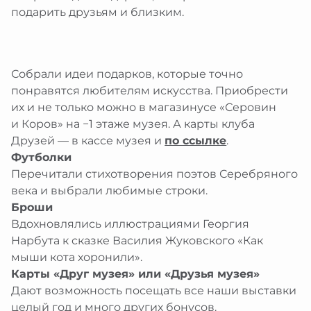
еребряный улей
рство
подарить друзьям и близким.
браться
атронов
рские проекты
ты
я
ативная поддержка
 в регионах
им и слабовидящим
ция
ативные программы и подарки
 и слабослышащим
я
Собрали идеи подарков, которые точно
иятия в музее
 с ментальными особенностями
и
понравятся любителям искусства. Приобрести
зование изображений из коллекции
ты
их и не только можно в магазинусе «Серовин
ты
браться
и Коров» на −1 этаже музея. А карты клуба
Друзей — в кассе музея и
по ссылке
.
Футболки
Перечитали стихотворения поэтов Серебряного
века и выбрали любимые строки.
Броши
Вдохновлялись иллюстрациями Георгия
Нарбута к сказке Василия Жуковского «Как
мыши кота хоронили».
Карты «Друг музея» или «Друзья музея»
Дают возможность посещать все наши выставки
целый год и много других бонусов.