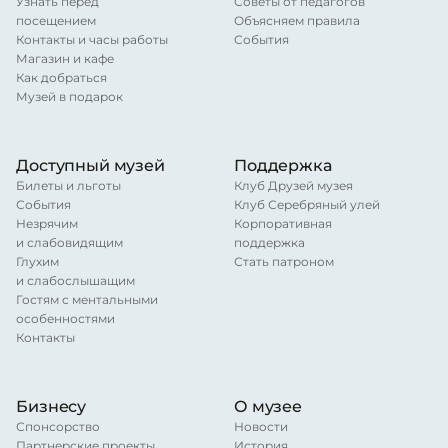
Узнать перед
Советы от педагогов
посещением
Объясняем правила
Контакты и часы работы
События
Магазин и кафе
Как добраться
Музей в подарок
Доступный музей
Поддержка
Билеты и льготы
Клуб Друзей музея
События
Клуб Серебряный улей
Незрячим
Корпоративная
и слабовидящим
поддержка
Глухим
Стать патроном
и слабослышащим
Гостям с ментальными
особенностями
Контакты
Бизнесу
О музее
Спонсорство
Новости
Партнерские проекты
История