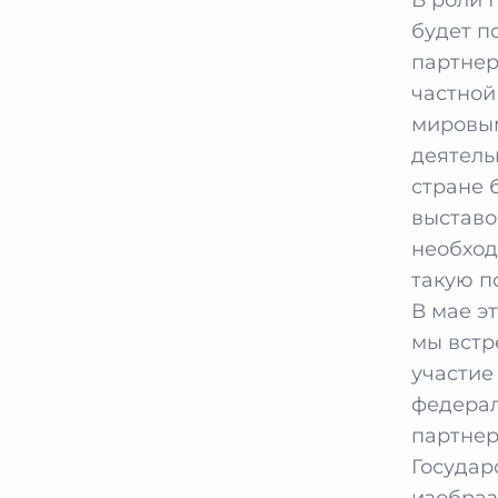
будет п
партнер
частной
мировым
деятель
стране 
выставо
необход
такую п
В мае эт
мы встр
участие
федерал
партнер
Государ
изобраз