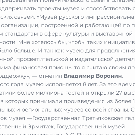
оддерживать проекты музея и способствовать
ских связей. «Музей русского импрессионизм
 организации, построенной и работающей по 
 стандартам в сфере культуры и выставочной
ности. Мне хотелось бы, чтобы таких инициати
было больше. И так как музею для продолжения
чной, просветительской и издательской деяте
има финансовая помощь, то я считаю своим до
оддержку», — отметил
Владимир Воронин
.
ого года музею исполняется 8 лет. За это врем
етили более миллиона гостей и открыли 27 выс
 в которых принимали произведения из более 
ьных и региональных музеев со всей страны. 
ов музея —Государственная Третьяковская гал
ственный Эрмитаж, Государственный музей
ительных искусств им. А.С. Пушкина, а также 