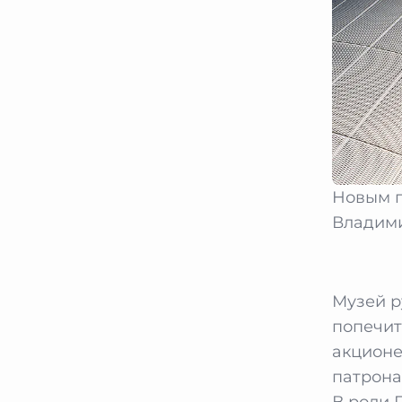
Новым п
Владими
Музей р
попечит
акционе
патрона
В роли 