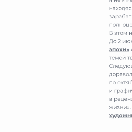
находяс
зарабат
полноце
В этом 
До 2 ию
эпохи»
темой т
Следующ
дорево
по октя
и графи
в рецен
жизни».
художн