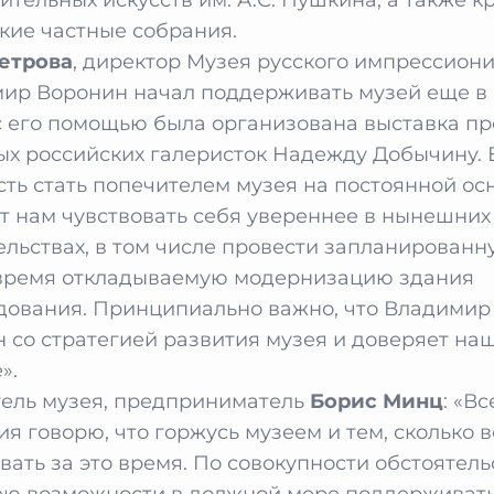
кие частные собрания.
етрова
, директор Музея русского импрессиони
ир Воронин начал поддерживать музей еще в
с его помощью была организована выставка пр
ых российских галеристок Надежду Добычину. 
сть стать попечителем музея на постоянной ос
т нам чувствовать себя увереннее в нынешних
ельствах, в том числе провести запланированн
время откладываемую модернизацию здания
дования. Принципиально важно, что Владимир
н со стратегией развития музея и доверяет на
».
ель музея, предприниматель
Борис Минц
: «В
ия говорю, что горжусь музеем и тем, сколько в
вать за это время. По совокупности обстоятель
ею возможности в должной мере поддерживать