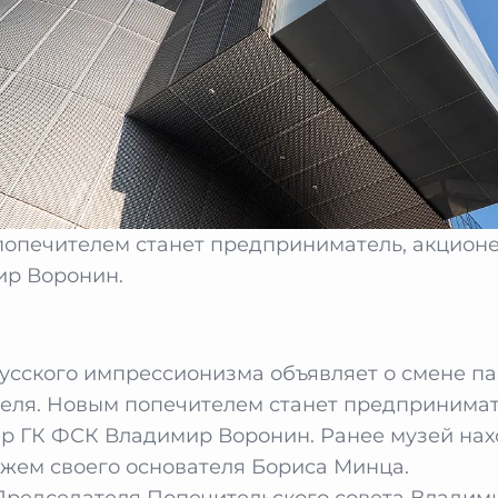
опечителем станет предприниматель, акцион
р Воронин.
усского импрессионизма объявляет о смене па
еля. Новым попечителем станет предпринимат
р ГК ФСК Владимир Воронин. Ранее музей нах
жем своего основателя Бориса Минца.
Председателя Попечительского совета Владим