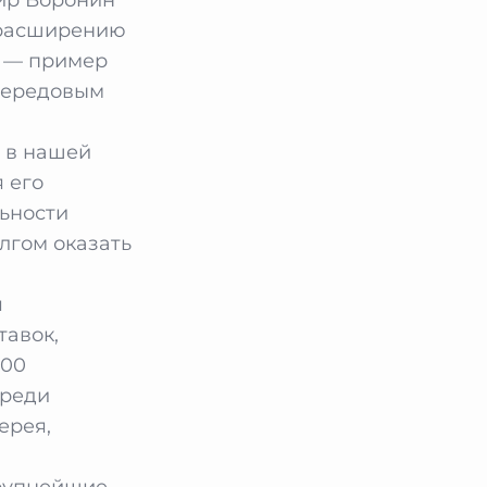
 расширению
а — пример
передовым
в в нашей
 его
льности
лгом оказать
я
тавок,
100
Среди
ерея,
крупнейшие