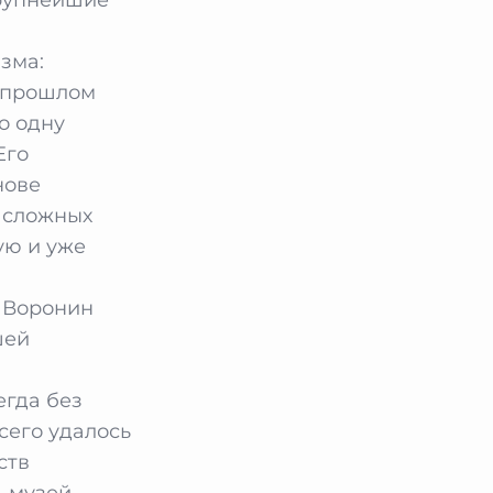
зма:
 прошлом
о одну
Его
нове
 сложных
ую и уже
 Воронин
шей
сегда без
сего удалось
ств
 музей,