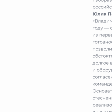
российс
Юлия П
«Владим
году — 
из перв
готовно
позволи
обстоят
долгое 
и обору
согласе
команде
Основат
стеснен
реализо
я не им