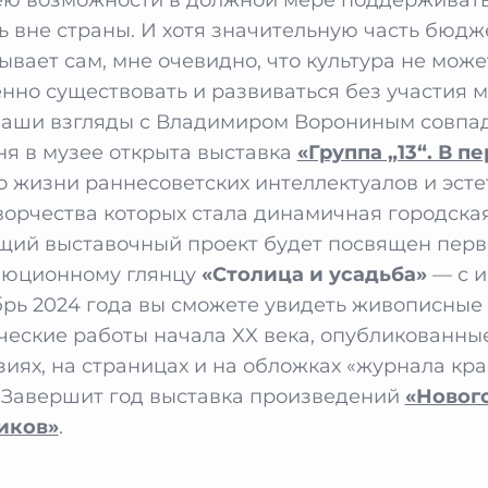
ь вне страны. И хотя значительную часть бюдж
ывает сам, мне очевидно, что культура не може
нно существовать и развиваться без участия м
наши взгляды с Владимиром Ворониным совпад
ня в музее открыта выставка
«Группа „13“. В п
о жизни раннесоветских интеллектуалов и эсте
ворчества которых стала динамичная городска
ий выставочный проект будет посвящен пер
люционному глянцу
«Столица и усадьба»
— с 
брь 2024 года вы сможете увидеть живописные
ческие работы начала XX века, опубликованны
зиях, на страницах и на обложках «журнала кр
 Завершит год выставка произведений
«Новог
иков»
.