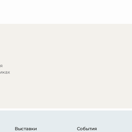
ся
иках
Выставки
События