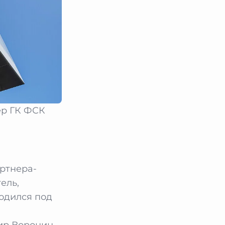
ер ГК ФСК
ртнера-
ель,
одился под
ир Воронин