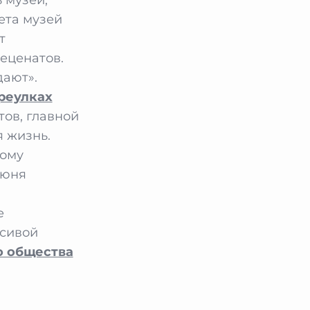
ета музей
т
еценатов.
ают».
ереулках
тов, главной
я жизнь.
вому
июня
е
асивой
о общества