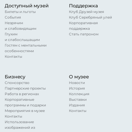
Доступный музей
Поддержка
Билеты и льготы
Клуб Друзей музея
События
Клуб Серебряный улей
Незрячим
Корпоративная
и слабовидящим
поддержка
Глухим
Стать патроном
и слабослышащим
Гостям с ментальными
особенностями
Контакты
Бизнесу
О музее
Спонсорство
Новости
Партнерские проекты
История
Работа в регионах
Коллекция
Корпоративные
Выставки
программы и подарки
Издания
Мероприятия в музее
Контакты
Контакты
Использование
изображений из