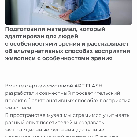
еребряный улей
рство
браться
атронов
рские проекты
ты
я
ативная поддержка
 в регионах
им и слабовидящим
ция
ативные программы и подарки
 и слабослышащим
Подготовили материал, который
я
иятия в музее
 с ментальными особенностями
адаптирован для людей
и
зование изображений из коллекции
с особенностями зрения и рассказывает
ты
ты
об альтернативных способах восприятия
браться
живописи с особенностями зрения
Вместе с
арт-экосистемой ART FLASH
разработали совместный просветительский
проект об альтернативных способах восприятия
живописи.
В пространстве музея мы стремимся учитывать
разный опыт посетителей и создавать
экспозиционные решения, доступные
максимально широкой аудитории. В рамках